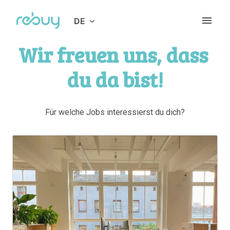
Zum
Inhalt
DE
Startseite
springen
Wir freuen uns, dass 
du da bist!
Für welche Jobs interessierst du dich?