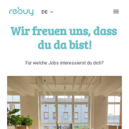
Zum
Inhalt
DE
Startseite
springen
Wir freuen uns, dass 
du da bist!
Für welche Jobs interessierst du dich?